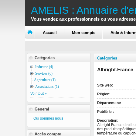
AMELIS : Annuaire d'en
Vous vendez aux professionnels ou vous adressez
Accueil
Mon compte
Aide & Infor
Catégories
Catégories
Industrie (4)
Albright-France
Services (6)
Agriculture (1)
Site web:
Associations (1)
Voir tout »
Région:
Département:
General
Publié le :
Qui sommes nous
Description:
Albright-France distri
des produits spécifiques
température ou capucho
Accès compte