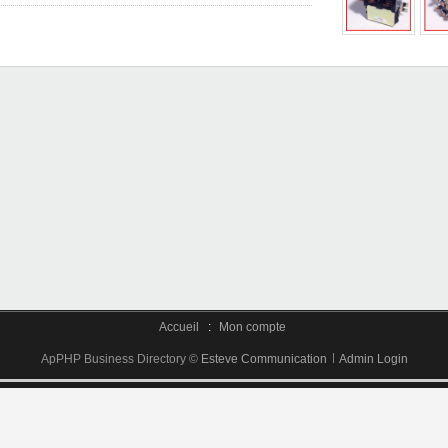
Accueil
:
Mon compte
ApPHP Business Directory ©
Esteve Communication
Admin Login